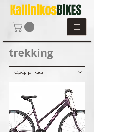
Kallinikos
BiKES
trekking