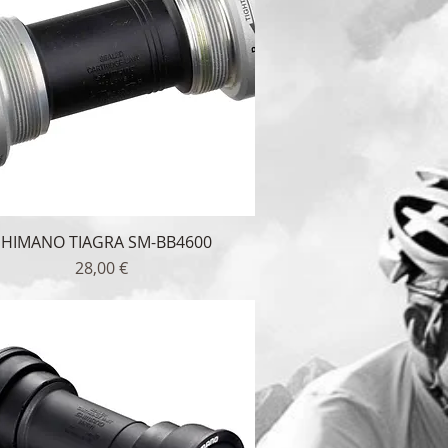
SHIMANO TIAGRA SM-BB4600
Γρήγορη προβολή
Τιμή
28,00 €