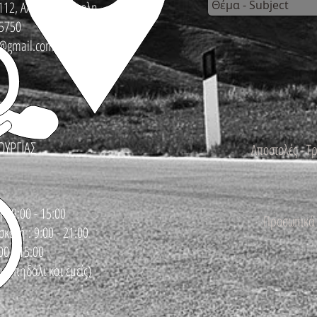
112, Αλεξανδρούπολη
5750
s@gmail.com
ΟΥΡΓΙΑΣ
Αποστολές - Τ
 : 9:00 - 15:00
Προσωπικά 
κευή : 9:00 - 21:00
00 - 15:00
με πηδάλι και εμείς)