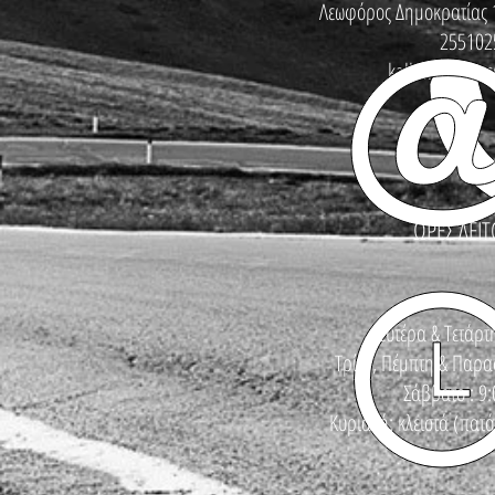
Λεωφόρος Δημοκρατίας 
255102
kallinikosbike
ΩΡΕΣ ΛΕΙΤ
Δευτέρα & Τετάρτη
Τρίτη, Πέμπτη & Παρασ
Σάββατο : 9:
Κυριακή: κλειστά (πατά