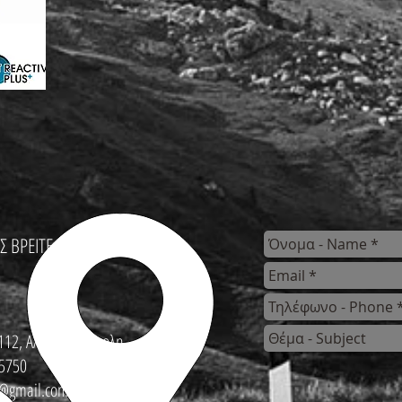
Σ ΒΡΕΙΤΕ
112, Αλεξανδρούπολη
5750
s@gmail.com