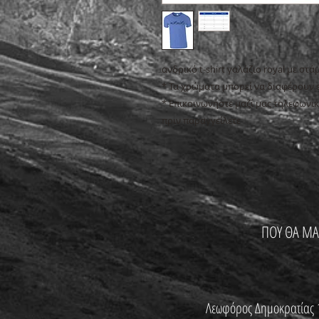
ανδρικό t-shirt γαλάζιο royal με στά
* Τα χρώματα μπορεί να διαφέρουν
* Επικοινωνήστε μαζί μας τηλεφωνικ
πριν παραγγείλετε
ΠΟΥ ΘΑ ΜΑ
Λεωφόρος Δημοκρατίας 