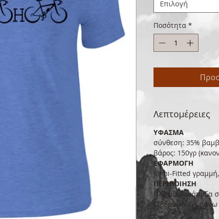
Επιλογή
Ποσότητα
*
Προσ
Λεπτομέρειες
ΥΦΑΣΜΑ
σύνθεση: 35% βαμβ
βάρος: 150γρ (κανον
ΕΦΑΡΜΟΓΗ
Semi-Fitted γραμμή,
ΠΕΡΙΠΟΙΗΣΗ
Πλύσιμο ανάποδα σ
Σιδέρωμα όχι πάνω 