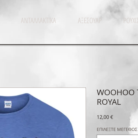
ΑΝΤΑΛΛΑΚΤΙΚΑ
ΑΞΕΣΟΥΑΡ
ΡΟΥΧ
WOOHOO T
ROYAL
Τιμή
12,00 €
ΕΠΙΛΕΞΤΕ ΜΕΓΕΘΟΣ