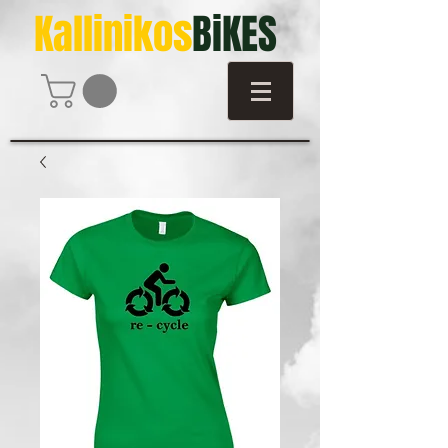
Kallinikos
BiKES