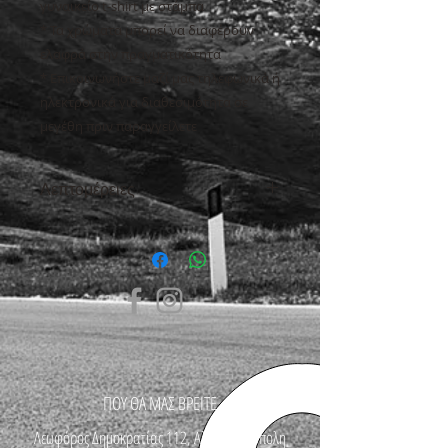
γυναικείο t-shirt με στάμπα
* Τα χρώματα μπορεί να διαφέρουν
ελαφρά στην πραγματικότητα
* Επικοινωνήστε μαζί μας τηλεφωνικά ή
ηλεκτρονικά για διαθεσιμότητα σε
μεγέθη πριν παραγγείλετε
Λεπτομέρειες
ΥΦΑΣΜΑ
σύνθεση: 100% βαμβακερό
βάρος: 150γρ (κανονικό)
ΕΦΑΡΜΟΓΗ
Fitted γραμμή, στενό μανίκι
ΠΕΡΙΠΟΙΗΣΗ
Πλύσιμο ανάποδα στους 30-40
βαθμούς
Σιδέρωμα όχι πάνω στο σχέδιο
ΠΟΥ ΘΑ ΜΑΣ ΒΡΕΙΤΕ
Λεωφόρος Δημοκρατίας 112, Αλεξανδρούπολη