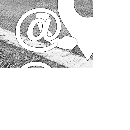
2551025750
kallinikosbikes@gmail.com
ΩΡΕΣ ΛΕΙΤΟΥΡΓΙΑΣ
Δευτέρα & Τετάρτη : 9:00 - 15:00
Τρίτη, Πέμπτη & Παρασκευή : 9:00 - 21:00
Σάββατο : 9:00 - 15:00
Κυριακή: κλειστά (πατάμε πηδάλι και εμείς)