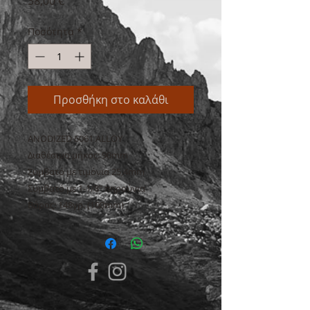
Τιμή
38,00 €
Ποσότητα
*
Προσθήκη στο καλάθι
ANODIZED 6061 ALLOY

Διαθέσιμο μήκος: 90mm

Συμβατό με τιμόνια 25,4mm

Συμβατό με 1-1/8" πηρούνια

Βάρος: 148γρ. (100mm)