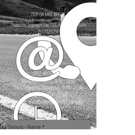
ΠΟΥ ΘΑ ΜΑΣ ΒΡΕΙΤΕ
Λεωφόρος Δημοκρατίας 112, Αλεξανδρούπολη
2551025750
kallinikosbikes@gmail.com
ΩΡΕΣ ΛΕΙΤΟΥΡΓΙΑΣ
Δευτέρα & Τετάρτη : 9:00 - 15:00
Τρίτη, Πέμπτη & Παρασκευή : 9:00 - 21:00
Σάββατο : 9:00 - 15:00
Κυριακή: κλειστά (πατάμε πηδάλι και εμείς)