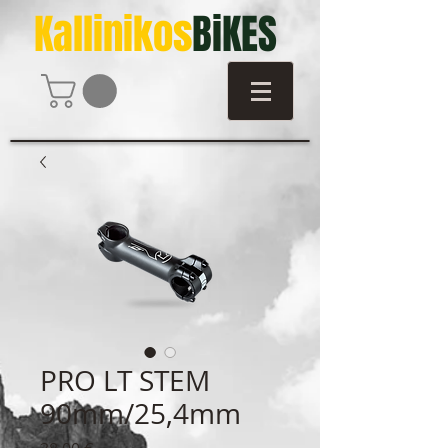
Kallinikos
BiKES
PRO LT STEM
90mm/25,4mm