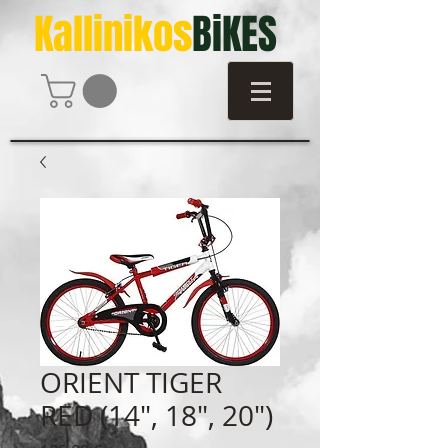
Kallinikos
BiKES
ORIENT TIGER
RED (14", 18", 20")