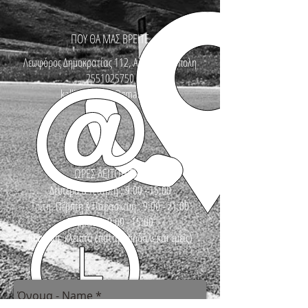
ΠΟΥ ΘΑ ΜΑΣ ΒΡΕΙΤΕ
Λεωφόρος Δημοκρατίας 112, Αλεξανδρούπολη
2551025750
kallinikosbikes@gmail.com
ΩΡΕΣ ΛΕΙΤΟΥΡΓΙΑΣ
Δευτέρα & Τετάρτη : 9:00 - 15:00
Τρίτη, Πέμπτη & Παρασκευή : 9:00 - 21:00
Σάββατο : 9:00 - 15:00
Κυριακή: κλειστά (πατάμε πηδάλι και εμείς)