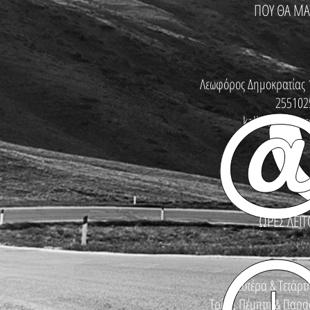
ΠΟΥ ΘΑ ΜΑ
Λεωφόρος Δημοκρατίας 
255102
kallinikosbike
ΩΡΕΣ ΛΕΙΤ
Δευτέρα & Τετάρτη
Τρίτη, Πέμπτη & Παρασ