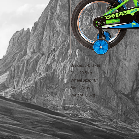
Brakes: v-brakes
Size: 20.5 cm
Wheel Size: 18"
Rims: Alloy
Weight: 9.5kg