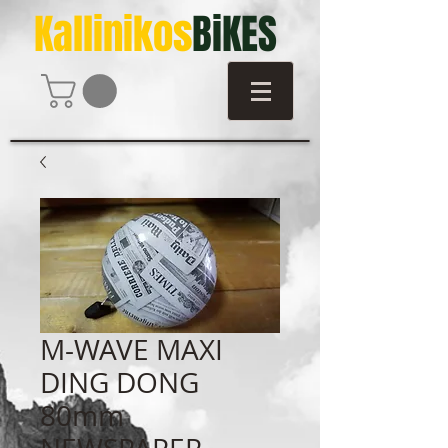
Kallinikos
BiKES
M-WAVE MAXI
DING DONG
80mm