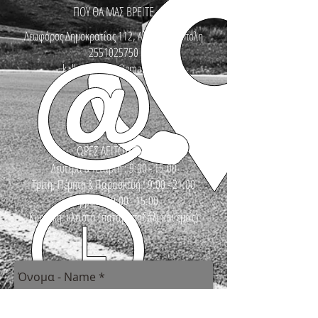
ΠΟΥ ΘΑ ΜΑΣ ΒΡΕΙΤΕ
Λεωφόρος Δημοκρατίας 112, Αλεξανδρούπολη
2551025750
kallinikosbikes@gmail.com
ΩΡΕΣ ΛΕΙΤΟΥΡΓΙΑΣ
Δευτέρα & Τετάρτη : 9:00 - 15:00
Τρίτη, Πέμπτη & Παρασκευή : 9:00 - 21:00
Σάββατο : 9:00 - 15:00
Κυριακή: κλειστά (πατάμε πηδάλι και εμείς)