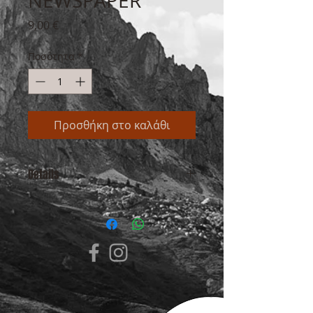
NEWSPAPER
Τιμή
9,00 €
Ποσότητα
*
Προσθήκη στο καλάθι
Details
80 mm Steel Bell Universally
mounts to most handlebars Ding
Dong Sound