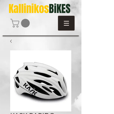
Kallinikos
BiKES