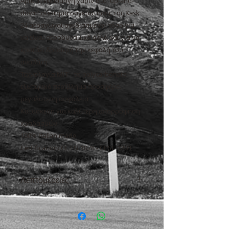
Άριστη εφαρμογή χάριν στο 'up-and-
down' σύστημα συγκράτησης της Kask
24 αεραγωγοί σχεδιασμένοι τόσο για
να είναι αεροδυναμικό αλλά και για να
κρατάει δροσερή την κεφαλή του
αναβάτη
Τεχνολογία MIT - το polycarbonate
εξωτερικό περίβλημα προσφέρει
μεγαλύτερη ασφάλεια
Κατασκευή για καλύτερη απορρόφηση
κραδασμών
100% Italian made
Certification: CE EN 1078 - CPSC 1203
Λεπτομέρειες
ΜΕΓΕΘΗ: M: 52-58 cm – 20-1/2 - 22-
7/8 Inches L: 59-62 cm – 23-3/8 - 24-
1/2 Inches