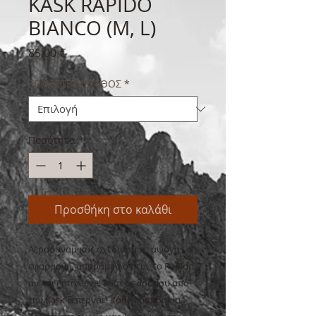
KASK RAPIDO
BIANCO (M, L)
Τιμή
85,00 €
ΕΠΙΛΕΞΤΕ ΜΕΓΕΘΟΣ
*
Ποσότητα
*
Προσθήκη στο καλάθι
Αεροδυναμικός σχεδιασμός, άψογη
εφαρμογή, απαράμιλλο στιλ, το Rapido
αν και entry-level κράνος δρόμου από
την Kask ξεπερνάει κάθε προσδοκία.