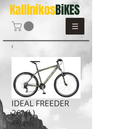
Kallinikos
BiKES
IDEAL FREEDER
26" (L)
Τιμή
300,00 €