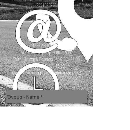
2551025750
kallinikosbikes@gmail.com
ΩΡΕΣ ΛΕΙΤΟΥΡΓΙΑΣ
Δευτέρα & Τετάρτη : 9:00 - 15:00
Τρίτη, Πέμπτη & Παρασκευή : 9:00 - 21:00
Σάββατο : 9:00 - 15:00
Κυριακή: κλειστά (πατάμε πηδάλι και εμείς)