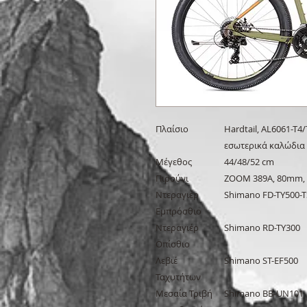
Πλαίσιο
Hardtail, AL6061-T4
εσωτερικά καλώδια
Μέγεθος
44/48/52 cm
Πιρούνι
ZOOM 389A, 80mm,
Ντεραγιέρ
Shimano FD-TY500-T
Εμπρόσθιο
Ντεραγιέρ
Shimano RD-TY300
Οπίσθιο
Λεβιέ
Shimano ST-EF500
Ταχυτήτων
Μεσαία Τριβή
Shimano BB-UN101