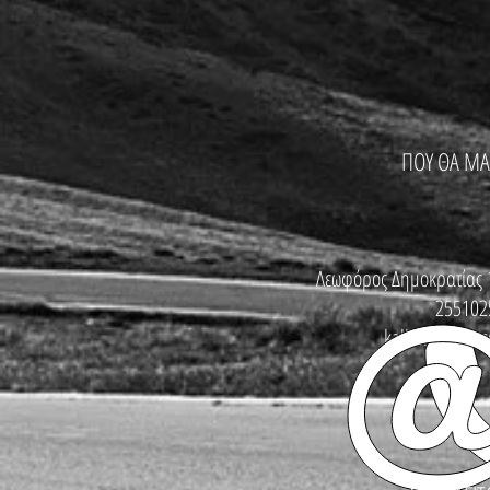
ΠΟΥ ΘΑ ΜΑ
Λεωφόρος Δημοκρατίας 
255102
kallinikosbike