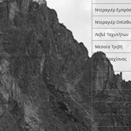
42-34-24T
14-28T
Ντεραγιέρ Εμπρόσ
Ντεραγιέρ Οπίσθι
Λεβιέ Ταχυτήτων
20.5mm
Μεσαία Τριβή
 (29x2.10)
δισκόφρενα, 160/160 mm
Δισκοβραχίονας
Κασέτα
Αλυσίδα
Κέντρο Εμπρόσθιο
Κέντρο Οπίσθιο