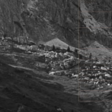
Στεφάνια
Ελαστικά
Φρένα
Τιμόνι
Λαιμός Τιμονιού
Λαιμός Σέλας
Σέλα
Στάντ