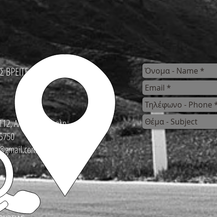
Σ ΒΡΕΙΤΕ
112, Αλεξανδρούπολη
5750
s@gmail.com