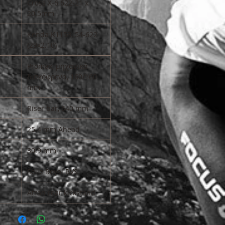
Cross X-6 622-21 x
20.5mm
Kenda K1153, 54-622
(29x2.10)
Promax, μηχανικά
δισκόφρενα, 160/160
mm
Riser bar, 640 mm
25.4 mm Ahead
30.9 mm
Selle Royal RVS
Atran rear kickstand