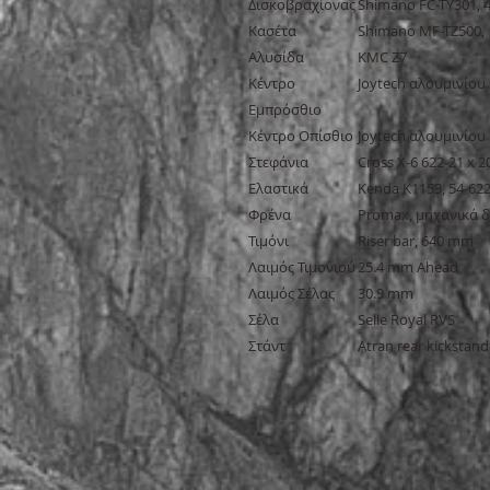
Δισκοβραχίονας
Shimano FC-TY301, 
Κασέτα
Shimano MF-TZ500, 
Αλυσίδα
KMC Z7
Κέντρο
Joytech αλουμινίου
Εμπρόσθιο
Κέντρο Οπίσθιο
Joytech αλουμινίου
Στεφάνια
Cross X-6 622-21 x 
Ελαστικά
Kenda K1153, 54-622
Φρένα
Promax, μηχανικά 
Τιμόνι
Riser bar, 640 mm
Λαιμός Τιμονιού
25.4 mm Ahead
Λαιμός Σέλας
30.9 mm
Σέλα
Selle Royal RVS
Στάντ
Atran rear kickstand