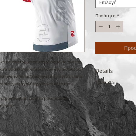
Επιλογή
Ποσότητα
*
Προσ
ό και ανατομικό του σχεδιασμό. Τα πλαινά 
ότητα αλλά και επιτρέπεουν στο μπλουζάκι 
Details
asting treatment" επεξεργασία για βελτιωμένο 
100% PES
ρασίας για μεγαλύτερη άνεση κατά την 
 μέρος βοηθάει ώστε το μπλουζάκι να 
ήγηση.
