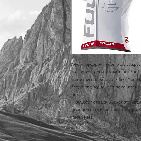
Άψογη εφαρμογή χάρη στον εξαιρετικ
του προσφέρουν μεγαλύτερη ελαστικ
να αναπνέει καλύτερα. Ειδική "long-l
έλεγχο της θερμοκρασίας και της υγ
άσκηση. 

Η σιλικόνη στα μανίκια και στο κάτω
παραμένει στη θέση του κατά την οδ
Race Series