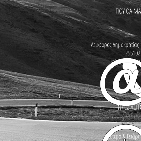
ΠΟΥ ΘΑ ΜΑ
Λεωφόρος Δημοκρατίας 
255102
kallinikosbike
ΩΡΕΣ ΛΕΙΤ
Δευτέρα & Τετάρτη