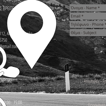
Σ ΒΡΕΙΤΕ
112, Αλεξανδρούπολη
5750
s@gmail.com
ΟΥΡΓΙΑΣ
Αποστολές - Τ
 : 9:00 - 15:00
Προσωπικά 