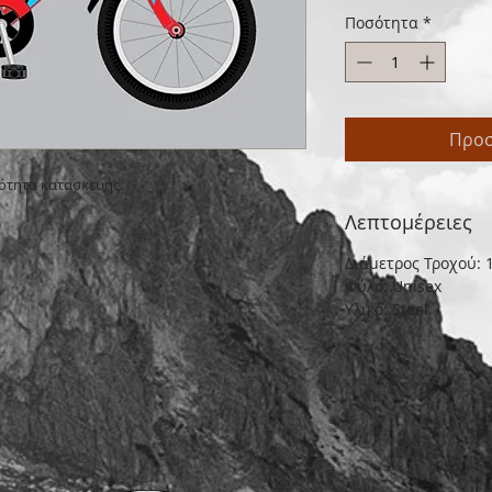
Ποσότητα
*
Προσ
ότητα κατασκευής.
Λεπτομέρειες
Διάμετρος Τροχού: 12
Φύλο: Unisex
Υλικό: Steel