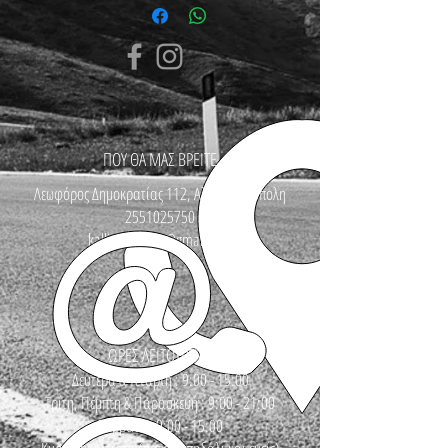
ΠΟΥ ΘΑ ΜΑΣ ΒΡΕΙΤΕ
Λεωφόρος Δημοκρατίας 112, Αλεξανδρούπολη
2551025750
kallinikosbikes@gmail.com
ΩΡΕΣ ΛΕΙΤΟΥΡΓΙΑΣ
Δευτέρα & Τετάρτη : 9:00 - 15:00
Τρίτη, Πέμπτη & Παρασκευή : 9:00 - 21:00
Σάββατο : 9:00 - 15:00