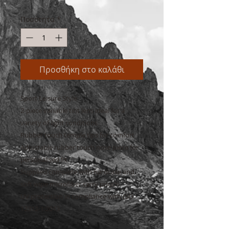
Ποσότητα
*
Προσθήκη στο καλάθι
Sport Leisure Style

2-piece variable tint lens ideal for a 
variety of light conditions

Rubber touch temple tips for comfort

Adjustable rubber touch nose piece for 
personalised fit

Supplied complete with hardcase and 
soft wipe microfiber carry pouch

UV protection in compliance with ISO 
12312-1:2013