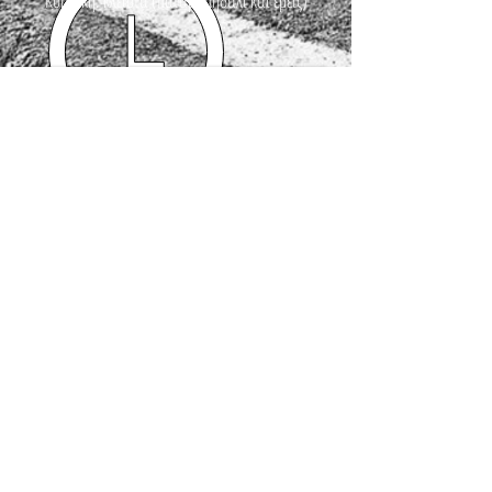
Κυριακή: κλειστά (πατάμε πηδάλι και εμείς)