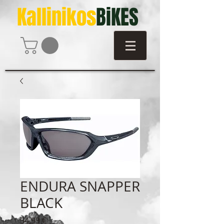
Kallinikos
BiKES
ENDURA SNAPPER
BLACK
Τιμή
54,99 €