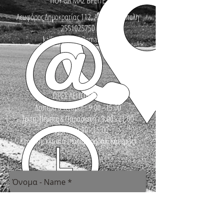
ΠΟΥ ΘΑ ΜΑΣ ΒΡΕΙΤΕ
Λεωφόρος Δημοκρατίας 112, Αλεξανδρούπολη
2551025750
kallinikosbikes@gmail.com
ΩΡΕΣ ΛΕΙΤΟΥΡΓΙΑΣ
Δευτέρα & Τετάρτη : 9:00 - 15:00
Τρίτη, Πέμπτη & Παρασκευή : 9:00 - 21:00
Σάββατο : 9:00 - 15:00
Κυριακή: κλειστά (πατάμε πηδάλι και εμείς)