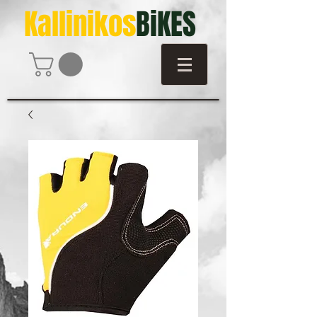
Kallinikos
BiKES