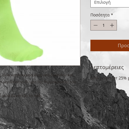
Επιλογή
Ποσότητα
*
Προσ
Λεπτομέρειες
είναι κατασκευασμένες από διαπνέον και 
60% polyester 25% 
 μεγαλύτερο έλεγχο της θερμοκρασίας του 
αλλά δεν πιέζει το πόδι