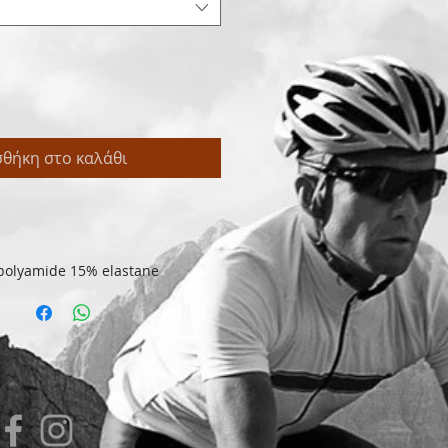
θήκη στο καλάθι
polyamide 15% elastane