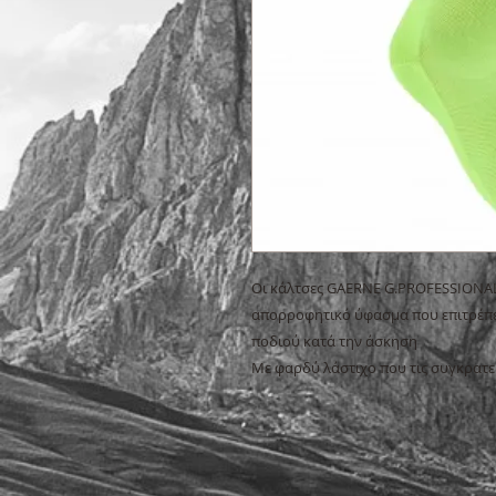
Οι κάλτσες GAERNE G.PROFESSIONAL 
απορροφητικό ύφασμα που επιτρέπει
ποδιού κατά την άσκηση
Με φαρδύ λάστιχο που τις συγκρατεί 