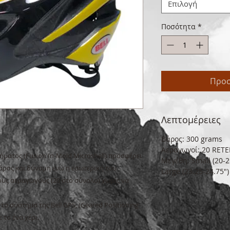
Επιλογή
Ποσότητα
*
Προσ
Λεπτομέρειες
Βάρος: 300 grams
Αεραγωγοί: 20 RET
ματος (Fusion In-Mold Microshell) προσφέρει
Μεγέθη: Small (20-2
άρος και δύναμη ενώ η εσωτερική του
Large (23.25-24.75")
ους αεραγωγούς (20 στο σύνολο) χωρίς να
το σύστημα της Bell GPS, (Geared Positioning
το ένα χέρι.