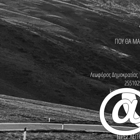
ΠΟΥ ΘΑ ΜΑ
Λεωφόρος Δημοκρατίας 
255102
kallinikosbike
ΩΡΕΣ ΛΕΙΤ